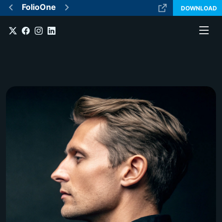
FolioOne
DOWNLOAD